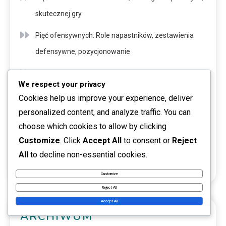
skutecznej gry
Pięć ofensywnych: Role napastników, zestawienia
defensywne, pozycjonowanie
Pięć ofensywnych strategii: akcje izolacyjne, pick and
We respect your privacy
roll, ofensywa w tranzycie
Cookies help us improve your experience, deliver
Pięć rodzajów ofensywy: Tworzenie niedopasowań,
personalized content, and analyze traffic. You can
choose which cookies to allow by clicking
Wykorzystywanie obrony, Wybór rzutów
Customize
. Click
Accept All
to consent or
Reject
Pięć rodzajów wykroczeń: Role przywódcze,
All
to decline non-essential cookies.
Motywowanie współpracowników, Dynamika zespołu
Customize
Reject All
Accept All
ARCHIWUM