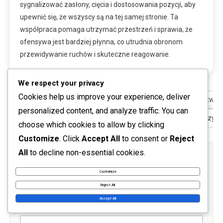
sygnalizować zasłony, cięcia i dostosowania pozycji, aby
upewnić się, że wszyscy są na tej samej stronie. Ta
współpraca pomaga utrzymać przestrzeń i sprawia, że
ofensywa jest bardziej płynna, co utrudnia obronom
przewidywanie ruchów i skuteczne reagowanie.
We respect your privacy
Cookies help us improve your experience, deliver
Previous:
Five Out Offense: Rola rozgrywającego, Przywództwo w
personalized content, and analyze traffic. You can
Next:
Five Out Offense: Komunikacja na boisku, Ćwiczenia pozyc
choose which cookies to allow by clicking
Customize
. Click
Accept All
to consent or
Reject
All
to decline non-essential cookies.
Leave a Reply
Customize
Your email address will not be published.
Required fields
Reject All
are marked
*
Accept All
Comment
*