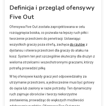
Definicja i przegląd ofensywy
Five Out
Ofensywa Five Out została zaprojektowana w celu
rozciągnięcia boiska, co pozwala na lepszy ruch piłki i
tworzenie przestrzeni do penetracji. Ustawiając
wszystkich graczy poza strefą, zachęca
do rzutów
z
dystansu i otwiera przestrzeń dla graczy do ataku na
kosz. System ten jest szczególnie skuteczny dla drużyn z
wieloma strzelcami i wszechstronnymi graczami, którzy
potrafią prowadzić piłkę.
W tej ofensywie każdy gracz jest odpowiedzialny za
utrzymanie przestrzeni, a jednocześnie musi być gotowy
do cięcia lub zasłony w razie potrzeby. Ten dynamiczny
ruch zajmuje obrońców i tworzy niekorzystne
zestawienia, prowadząc do większych możliwości
zdobywania punktów. Ofensywa Five Out może