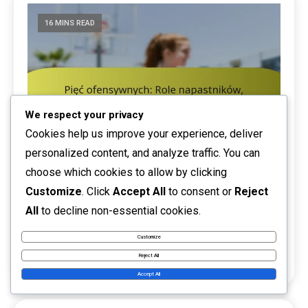
16 MINS READ
We respect your privacy
Cookies help us improve your experience, deliver
personalized content, and analyze traffic. You can
choose which cookies to allow by clicking
Customize
. Click
Accept All
to consent or
Reject
Pięć ofensywnych: Role napastników,
All
to decline non-essential cookies.
zestawienia defensywne, pozycjonowanie
Customize
10/02/2026
Pozycjonowanie graczy w ofensywie Five Out
Reject All
0
Derek Sullivan
Accept All