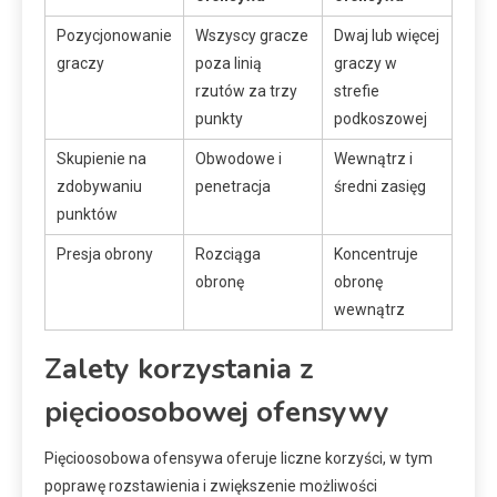
Pozycjonowanie
Wszyscy gracze
Dwaj lub więcej
graczy
poza linią
graczy w
rzutów za trzy
strefie
punkty
podkoszowej
Skupienie na
Obwodowe i
Wewnątrz i
zdobywaniu
penetracja
średni zasięg
punktów
Presja obrony
Rozciąga
Koncentruje
obronę
obronę
wewnątrz
Zalety korzystania z
pięcioosobowej ofensywy
Pięcioosobowa ofensywa oferuje liczne korzyści, w tym
poprawę rozstawienia i zwiększenie możliwości